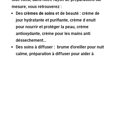
mesure, vous retrouverez :
Des
crèmes de soins
et de beauté : crème de
jour hydratante et purifiante, crème d enuit
pour nourrir et protéger la peau, crème
antioxydante, crème pour les mains anti
déssechement…
Des soins à diffuser : brume d’oreiller pour nuit
calme, préparation à diffuser pour aider à
l’endormissement…
Des huiles de soins : pour soulager les
douleurs
musculaires
, tendinites, crampes mais aussi
pour prendre soin de sa barbe
Des préparations pour soigner : gel à l’Arnica
pour les bleux, crème adoucissante pour les
fesses de bébé, crème pour soulager les
piqûres de guêpes
, abeilles et méduses…