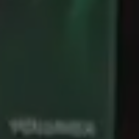
adaptées à vos besoins. Nous prendrons le temps
de comprendre vos problématiques afin d’y
répondre au mieux.
Découvrir
Click and Collect
Horaires
Lundi – Vendredi : 8h15 à 18h30
Samedi : 9h à 12h30