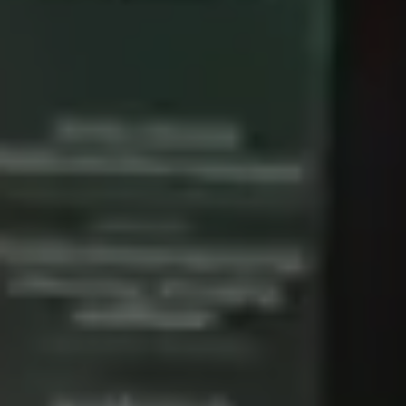
Jours de garde : 28 février – 4
mars – 9 mars – 13 mars – 19 mai
– 24 mai – 28 mai – 25 juillet – 29
juillet – 3 août – 7 août – 13
octobre – 18 octobre – 22 octobre
– 18 décembre – 23 décembre – 28
décembre 2025 – 1er janvier 2026
Ici, nous vaccinons contre le COVID,
sur rendez-vous.
NOUVEAU : nous louons des tire-lait
AVENT mains libres ainsi que les
tire-lait MEDELA symphonie