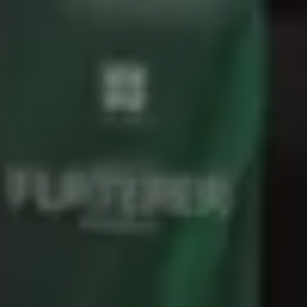
Pharmacie de Belair :
des professionnels au
service de votre santé
Afin de prendre soin de votre santé, les
professionnels de la Pharmacie de Belair sont à
votre écoute. Nos
pharmaciens
et pharmaciennes
sont qualifiés pour vous aider à trouver le
traitement qui vous convient. Votre
pharmacie
de
Belair, au
Luxembourg
délivre des médicaments
avec et sans ordonnance selon vos besoins. Nous
proposons également des préparations maisons