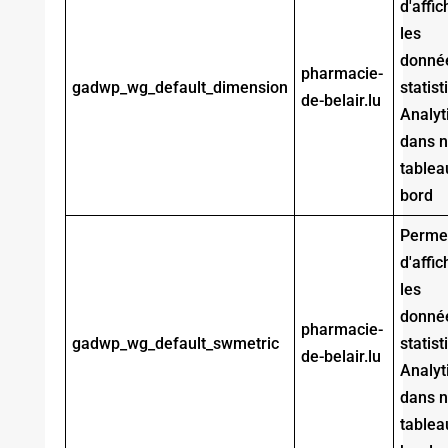
d'affic
les
donné
pharmacie-
gadwp_wg_default_dimension
statis
de-belair.lu
Analyt
dans n
tablea
bord
Perme
d'affic
les
donné
pharmacie-
gadwp_wg_default_swmetric
statis
de-belair.lu
Analyt
dans n
tablea