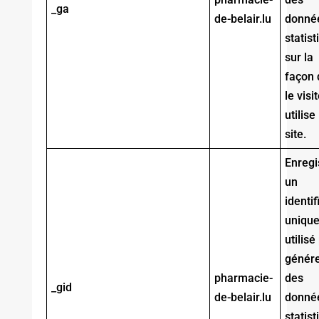
_ga
de-belair.lu
donné
statis
sur la
façon 
le visi
utilise 
site.
Enregi
un
identif
uniqu
utilisé
génér
pharmacie-
des
_gid
de-belair.lu
donné
statis