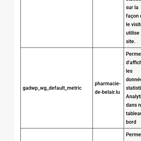
sur la
façon 
le visi
utilise 
site.
Perme
d'affic
les
donné
pharmacie-
gadwp_wg_default_metric
statis
de-belair.lu
Analyt
dans n
tablea
bord
Perme